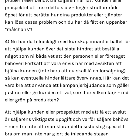
problem eller behov. Då säljaren har fått kunden eller
prospektet att inse detta själv – ligger straffområdet
öppet för att berätta hur dina produkter eller tjänster
kan lösa dessa problem och du har då fått en uppenbar
”målchans”!
4) Nu har du tillräckligt med kunskap innanför bältet för
att hjälpa kunden över det sista hindret att beställa
något som ni båda vet att den personen eller företaget
behöver! Fortsätt att vara envis här med avsikten att
hjälpa kunden (inte bara att du skall få en försäljning)
så kan eventuella hinder lättare övervinnas. Här kan det
vara bra att använda ett kampanjerbjudande som gäller
just nu eller ge kunden ett val, som t ex vilken färg – röd
eller grön på produkten?
Att hjälpa kunden eller prospektet med att få ett avslut
är säljarens viktigaste uppgift och varför säljare behövs
– men tro inte att man klarar detta sista steg speciellt
bra om man inte har gjort de inledande stegen