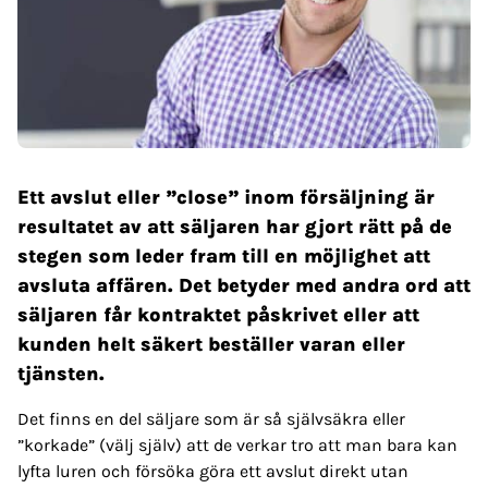
Ett avslut eller ”close” inom försäljning är
resultatet av att säljaren har gjort rätt på de
stegen som leder fram till en möjlighet att
avsluta affären. Det betyder med andra ord att
säljaren får kontraktet påskrivet eller att
kunden helt säkert beställer varan eller
tjänsten.
Det finns en del säljare som är så självsäkra eller
”korkade” (välj själv) att de verkar tro att man bara kan
lyfta luren och försöka göra ett avslut direkt utan