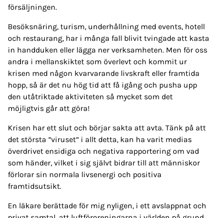
försäljningen.
Besöksnäring, turism, underhållning med events, hotell
och restaurang, har i många fall blivit tvingade att kasta
in handduken eller lägga ner verksamheten. Men för oss
andra i mellanskiktet som överlevt och kommit ur
krisen med någon kvarvarande livskraft eller framtida
hopp, så är det nu hög tid att få igång och pusha upp
den utåtriktade aktiviteten så mycket som det
möjligtvis går att göra!
Krisen har ett slut och börjar sakta att avta. Tänk på att
det största ”viruset” i allt detta, kan ha varit medias
överdrivet ensidiga och negativa rapportering om vad
som händer, vilket i sig självt bidrar till att människor
förlorar sin normala livsenergi och positiva
framtidsutsikt.
En läkare berättade för mig nyligen, i ett avslappnat och
privat samtal, att luftföroreningarna i världen på grund