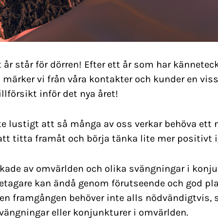
t år står för dörren! Efter ett år som har kännete
 märker vi från våra kontakter och kunder en vis
llförsikt inför det nya året!
ite lustigt att så många av oss verkar behöva ett 
 att titta framåt och börja tänka lite mer positivt 
erkade av omvärlden och olika svängningar i konj
öretagare kan ändå genom förutseende och god pl
en framgången behöver inte alls nödvändigtvis,
vängningar eller konjunkturer i omvärlden.