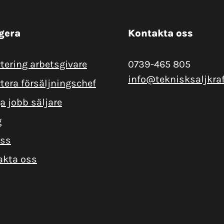
gera
Kontakta oss
tering arbetsgivare
0739-465 805
info@teknisksaljkraf
tera försäljningschef
a jobb säljare
g
ss
akta oss