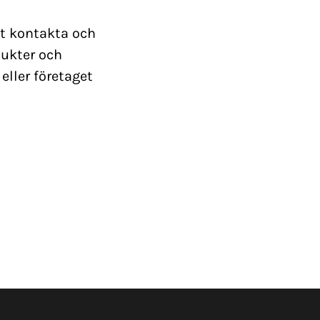
tt kontakta och
dukter och
ller företaget