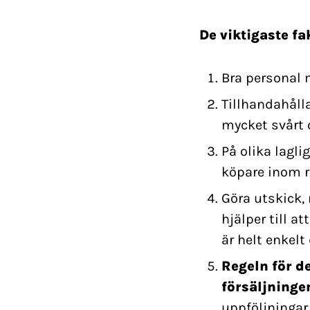
De viktigaste fa
Bra personal 
Tillhandahålla
mycket svårt 
På olika lagli
köpare inom r
Göra utskick,
hjälper till a
är helt enkelt
Regeln för de
försäljninge
uppföljningar