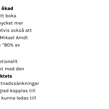
r ökad
att boka
mycket mer
etvis också att
Mikael Arndt
: ”80% av
tionellt
akt med den
ktets
stnadssänkningar
rad kopplas till
kunna ledas till