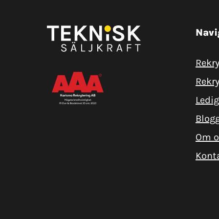
Navi
Rekry
Rekry
Ledig
Blog
Om o
Kont