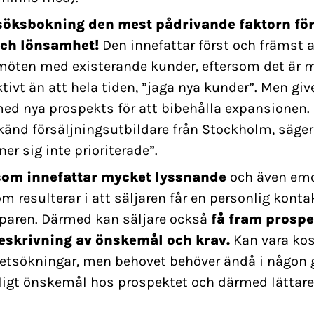
söksbokning den mest pådrivande faktorn fö
och lönsamhet!
Den innefattar först och främst 
möten med existerande kunder, eftersom det är 
ivt än att hela tiden, ”jaga nya kunder”. Men giv
d nya prospekts för att bibehålla expansionen. 
känd försäljningsutbildare från Stockholm, säger
r sig inte prioriterade”.
som innefattar mycket lyssnande
och även emo
m resulterar i att säljaren får en personlig kont
öparen. Därmed kan säljare också
få fram prospe
eskrivning av önskemål och krav.
Kan vara ko
itetsökningar, men behovet behöver ändå i någon g
igt önskemål hos prospektet och därmed lättare 