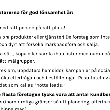
ktorerna för god lönsamhet är:
med rätt person på rätt plats!
 bra produkter eller tjänster! De företag som inte 
och dyrt att försöka marknadsföra och sälja.
ga sätt, köpa eller samla ihop listor med namn på
ätt målgrupper.
 reklam, uppdatera hemsidor, kampanjer på soci
tt öka efterfrågan och beställningar. Resultatet 
 det som kallas ”hotta leads!”
 flesta företagen tycks vara att antal kundbe
n
(inom rimliga gränser så att planering, offertsk
 hinns med).