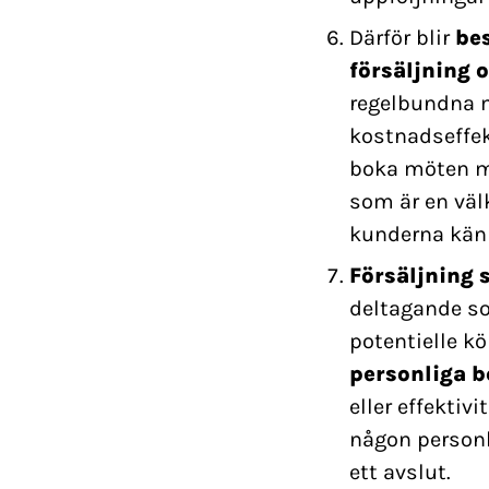
Därför blir
be
försäljning 
regelbundna 
kostnadseffekt
boka möten me
som är en väl
kunderna känne
Försäljning 
deltagande so
potentielle k
personliga b
eller effektiv
någon personl
ett avslut.