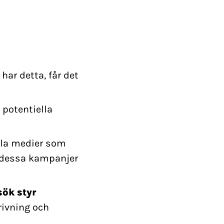
har detta, får det
 potentiella
ala medier som
av dessa kampanjer
sök styr
rivning och