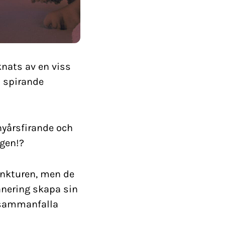
cknats av en viss
s spirande
nyårsfirande och
igen!?
unkturen, men de
anering skapa sin
 sammanfalla