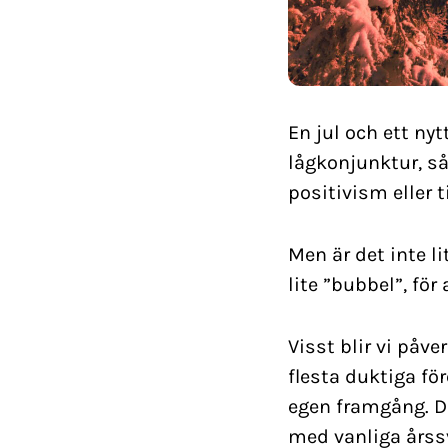
En jul och ett nyt
lågkonjunktur, så
positivism eller ti
Men är det inte l
lite ”bubbel”, för
Visst blir vi påv
flesta duktiga f
egen framgång. D
med vanliga årss