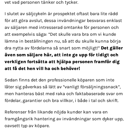
vet vad personen tänker och tycker.
I slutet av säljcykeln är prospektet oftast bara lite rädd
för att göra avslut, dessa invändningar besvaras enklast
av säljaren med intresserad omtanke för personen och
att exempelvis säga: ”Det skulle vara bra om vi kunde
lämna in beställningen nu, så att du skulle kunna börja
dra nytta av fördelarna så snart som möjligt!”
Det gäller
även som säljare här, att inte ge upp för tidigt och
verkligen fortsätta att hjälpa personen framför dig
att få det hen vill ha och behöver!
Sedan finns det den professionelle köparen som inte
låter sig påverkas så lätt av ”vanligt försäljningssnack”,
men hanteras bäst med raka och faktabaserade svar om
fördelar, garantier och bra villkor, i både i tal och skrift.
Referenser från likande nöjda kunder kan vara en
framgångsrik hantering av invändningar som dyker upp,
oavsett typ av köpare.