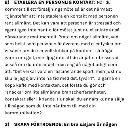
2) ETABLERA EN PERSONLIG KONTAKT:
När du
kommer till ett försäljningsmöte så är det närmast
”tjänstefel” att inte etablera en kontakt med personen
rent allmänt. Det kan vara att personen är stressad och
egentligen inte har tid för mötet just nu eller inte är så
närvarande rent mentalt. Prata om något allmänt, vad
som helst som personen är överens med eller tycker om.
Vi säger om du ser golfklubbor på kontoret så fråga
gärna om golf, men ljug inte att du är jätteintresserad
också om du inte är det, men säg då något ärligt som
att: ”Det verkar vara en fascinerande sport, men just nu
skulle jag själv inte ha tid med det, tyvärr!”. Ta gärna en
kopp kaffe med kontakten, det första du gör och
”snacka” om lite allmänna branscherfarenheter,
kontakter eller liknande. Hur skall du annars kunna sälja
till någon som du inte når fram till med din
kommunikation?
3)
SKAPA FÖRTROENDE:
En bra säljare är någon